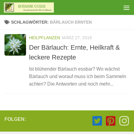
Zum Inhalt springen
SCHLAGWÖRTER:
BÄRLAUCH ERNTEN
HEILPFLANZEN
MÄRZ 27, 2018
Der Bärlauch: Ernte, Heilkraft &
leckere Rezepte
Ist blühender Bärlauch essbar? Wo wächst
Bärlauch und worauf muss ich beim Sammeln
achten? Die Antworten und noch mehr...
FOLGEN: