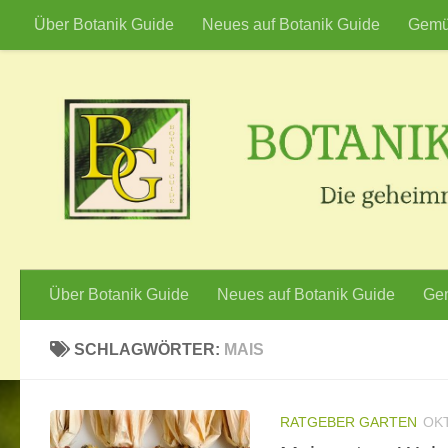
Über Botanik Guide
Neues auf Botanik Guide
Gemü
Zum Inhalt springen
Über Botanik Guide
Neues auf Botanik Guide
Gem
SCHLAGWÖRTER:
MAIS
RATGEBER GARTEN
OKT