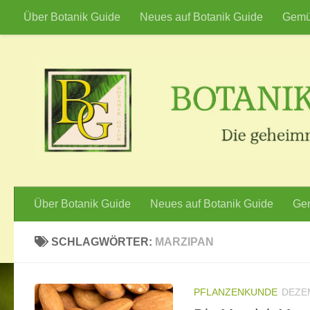
Über Botanik Guide
Neues auf Botanik Guide
Gemü
Zum Inhalt springen
Über Botanik Guide
Neues auf Botanik Guide
Gem
SCHLAGWÖRTER:
MARZIPAN
PFLANZENKUNDE
DEZEM