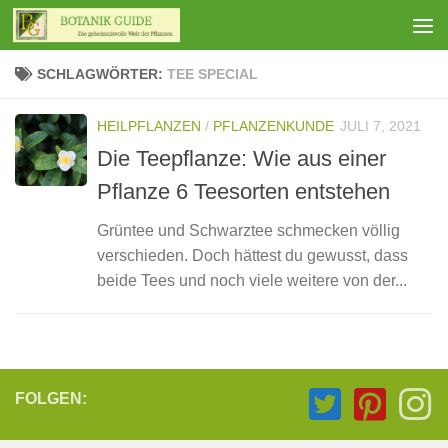
Zum Inhalt springen
SCHLAGWÖRTER:
TEE SPECIAL
HEILPFLANZEN
/
PFLANZENKUNDE
JULI 7, 2021
Die Teepflanze: Wie aus einer
Pflanze 6 Teesorten entstehen
Grüntee und Schwarztee schmecken völlig
verschieden. Doch hättest du gewusst, dass
beide Tees und noch viele weitere von der...
FOLGEN: