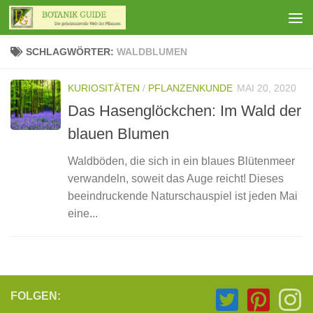
Zum Inhalt springen
SCHLAGWÖRTER:
WALDBLUMEN
KURIOSITÄTEN
/
PFLANZENKUNDE
MAI 20, 2020
Das Hasenglöckchen: Im Wald der
blauen Blumen
Waldböden, die sich in ein blaues Blütenmeer
verwandeln, soweit das Auge reicht! Dieses
beeindruckende Naturschauspiel ist jeden Mai
eine...
FOLGEN: