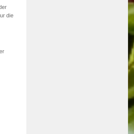
der
ur die
er