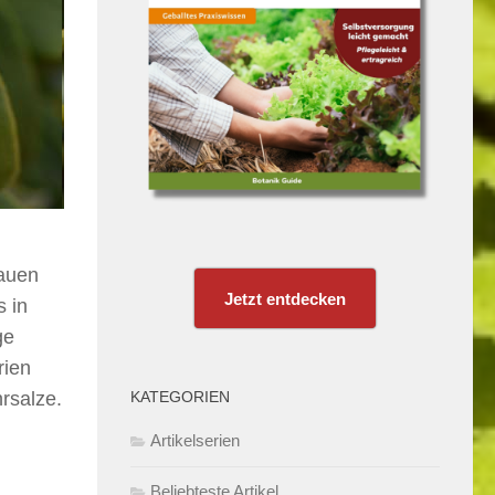
sauen
Jetzt entdecken
 in
ge
rien
KATEGORIEN
rsalze.
Artikelserien
Beliebteste Artikel