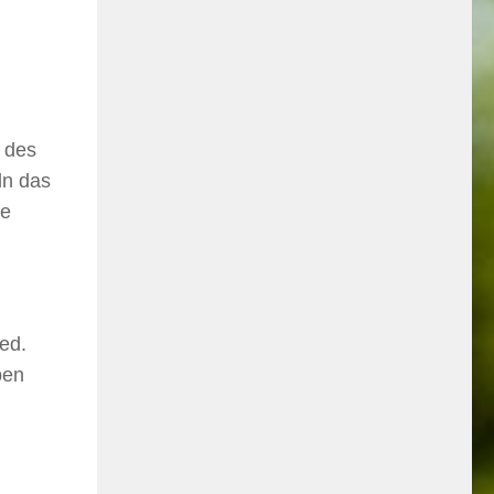
 des
ln das
ge
ied.
ben