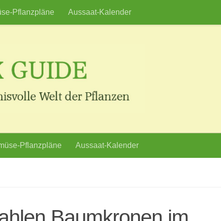
se-Pflanzpläne
Aussaat-Kalender
üse-Pflanzpläne
Aussaat-Kalender
kahlen Baumkronen im