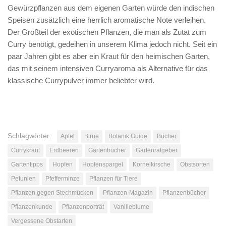
Gewürzpflanzen aus dem eigenen Garten würde den indischen
Speisen zusätzlich eine herrlich aromatische Note verleihen.
Der Großteil der exotischen Pflanzen, die man als Zutat zum
Curry benötigt, gedeihen in unserem Klima jedoch nicht. Seit ein
paar Jahren gibt es aber ein Kraut für den heimischen Garten,
das mit seinem intensiven Curryaroma als Alternative für das
klassische Currypulver immer beliebter wird.
Schlagwörter:
Apfel
Birne
Botanik Guide
Bücher
Currykraut
Erdbeeren
Gartenbücher
Gartenratgeber
Gartentipps
Hopfen
Hopfenspargel
Kornelkirsche
Obstsorten
Petunien
Pfefferminze
Pflanzen für Tiere
Pflanzen gegen Stechmücken
Pflanzen-Magazin
Pflanzenbücher
Pflanzenkunde
Pflanzenporträt
Vanilleblume
Vergessene Obstarten