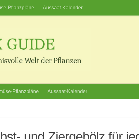
se-Pflanzpläne
Aussaat-Kalender
üse-Pflanzpläne
Aussaat-Kalender
bst- und Ziergehölz für je