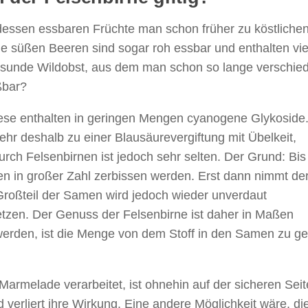
 dessen essbaren Früchte man schon früher zu köstliche
ie süßen Beeren sind sogar roh essbar und enthalten vie
 gesunde Wildobst, aus dem man schon so lange verschie
ßbar?
iese enthalten in geringen Mengen cyanogene Glykoside.
 deshalb zu einer Blausäurevergiftung mit Übelkeit,
urch Felsenbirnen ist jedoch sehr selten. Der Grund: Bis
n in großer Zahl zerbissen werden. Erst dann nimmt de
 Großteil der Samen wird jedoch wieder unverdaut
etzen. Der Genuss der Felsenbirne ist daher in Maßen
werden, ist die Menge von dem Stoff in den Samen zu ge
Marmelade verarbeitet, ist ohnehin auf der sicheren Seit
 verliert ihre Wirkung. Eine andere Möglichkeit wäre, di