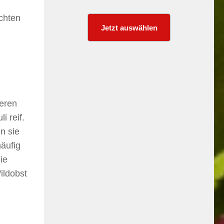
chten
Jetzt auswählen
eeren
i reif.
n sie
häufig
ie
ildobst