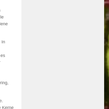
n
le
dene
 In
 es
r
ring,
e.
e Kerne