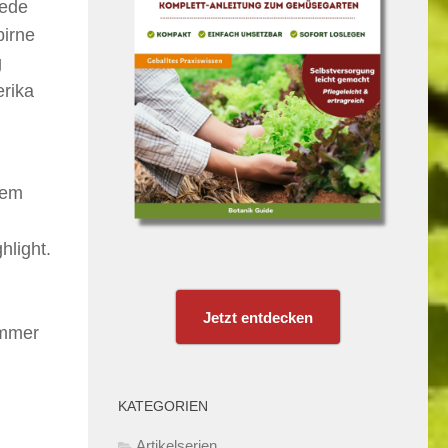
Rede
birne
g
erika
nem
hlight.
Jetzt entdecken
ommer
KATEGORIEN
Artikelserien