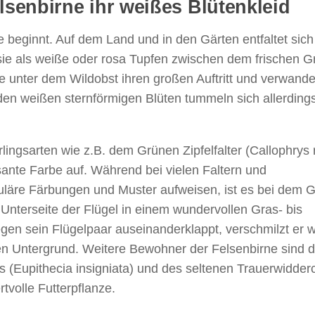
elsenbirne ihr weißes Blütenkleid
te beginnt. Auf dem Land und in den Gärten entfaltet sich
ie als weiße oder rosa Tupfen zwischen dem frischen G
ne unter dem Wildobst ihren großen Auftritt und verwandel
den weißen sternförmigen Blüten tummeln sich allerdings
ingsarten wie z.B. dem Grünen Zipfelfalter (Callophrys 
ssante Farbe auf. Während bei vielen Faltern und
kuläre Färbungen und Muster aufweisen, ist es bei dem 
e Unterseite der Flügel in einem wundervollen Gras- bis
gen sein Flügelpaar auseinanderklappt, verschmilzt er 
n Untergrund. Weitere Bewohner der Felsenbirne sind d
(Eupithecia insigniata) und des seltenen Trauerwidder
rtvolle Futterpflanze.