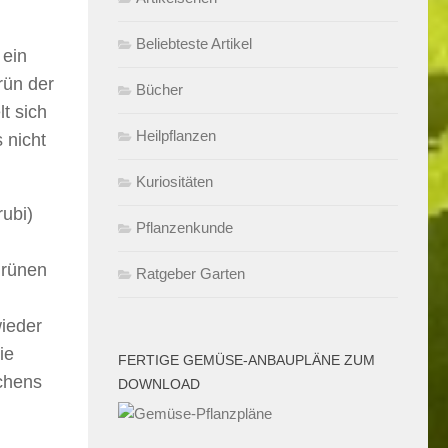
Beliebteste Artikel
 ein
rün der
Bücher
t sich
Heilpflanzen
 nicht
Kuriositäten
rubi)
Pflanzenkunde
Grünen
Ratgeber Garten
wieder
ie
FERTIGE GEMÜSE-ANBAUPLÄNE ZUM
chens
DOWNLOAD