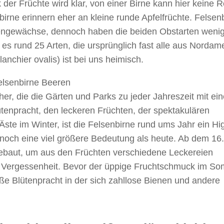
der Früchte wird klar, von einer Birne kann hier keine 
birne erinnern eher an kleine runde Apfelfrüchte. Felsen
sengewächse, dennoch haben die beiden Obstarten weni
es rund 25 Arten, die ursprünglich fast alle aus Nordam
chier ovalis) ist bei uns heimisch.
her, die die Gärten und Parks zu jeder Jahreszeit mit ei
tenpracht, den leckeren Früchten, der spektakulären
ste im Winter, ist die Felsenbirne rund ums Jahr ein Hig
t noch eine viel größere Bedeutung als heute. Ab dem 16.
gebaut, um aus den Früchten verschiedene Leckereien
 in Vergessenheit. Bevor der üppige Fruchtschmuck im S
eiße Blütenpracht in der sich zahllose Bienen und andere