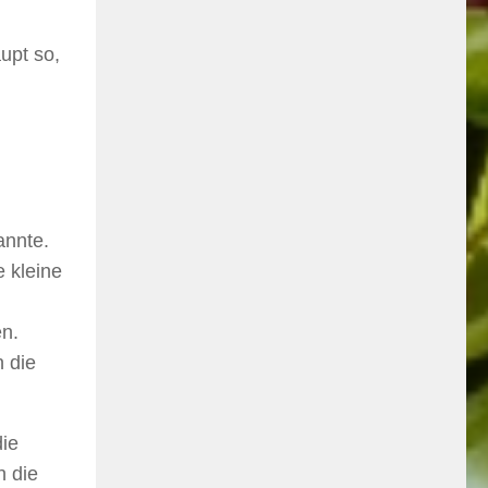
upt so,
annte.
 kleine
en.
 die
die
h die