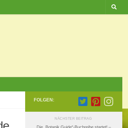
FOLGEN:
NÄCHSTER BEITRAG
de
Die „Botanik Guide“-Buchreihe startet! –