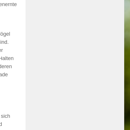
renernte
Vögel
ind.
er
 Halten
deren
lade
 sich
d