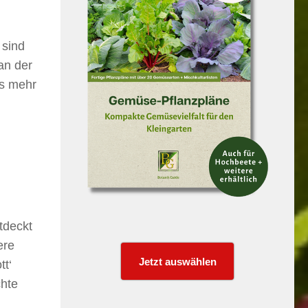
 sind
an der
as mehr
tdeckt
ere
Jetzt auswählen
tt‘
chte