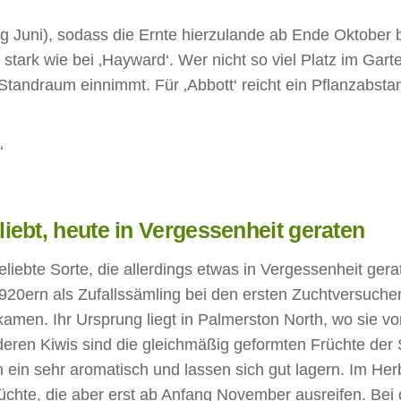
ng Juni), sodass die Ernte hierzulande ab Ende Oktober 
stark wie bei ‚Hayward‘. Wer nicht so viel Platz im Garte
r Standraum einnimmt. Für ‚Abbott‘ reicht ein Pflanzabst
‘
beliebt, heute in Vergessenheit geraten
beliebte Sorte, die allerdings etwas in Vergessenheit gerat
1920ern als Zufallssämling bei den ersten Zuchtversuche
amen. Ihr Ursprung liegt in Palmerston North, wo sie vo
nderen Kiwis sind die gleichmäßig geformten Früchte der 
n ein sehr aromatisch und lassen sich gut lagern. Im Her
Früchte, die aber erst ab Anfang November ausreifen. Bei 