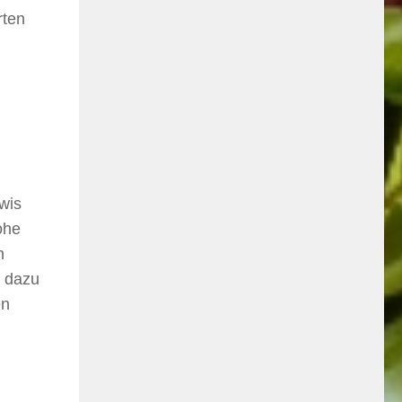
rten
wis
ohe
n
t dazu
en