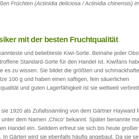
n Früchten (Actinidia deliciosa / Actinidia chinensis) i
siker mit der besten Fruchtqualität
ekannteste und beliebteste Kiwi-Sorte. Beinahe jeder Obs
rtroffene Standard-Sorte für den Handel ist. Kiwifans hab
e es zu wissen. Sie bildet die größten und schmackhaft
lze 100 g und haben einen saftigen, fein säuerlichen
lität und guten Lagerfähigkeit ist sie weltweit verbrei
 sie 1920 als Zufallssämling von dem Gärtner Hayward 
h unter dem Namen ‚Chico‘ bekannt. Später benannte ma
n Handel ein. Seitdem erfreut sie sich bis heute großer
n. In Gärten wird sie ebenfalls häufig angebaut. Da sie se