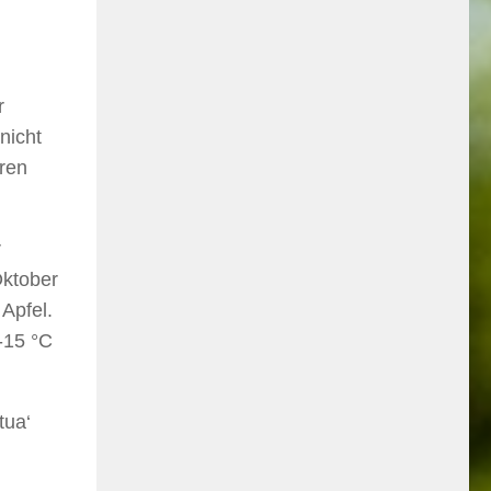
r
nicht
eren
r
Oktober
 Apfel.
-15 °C
tua‘