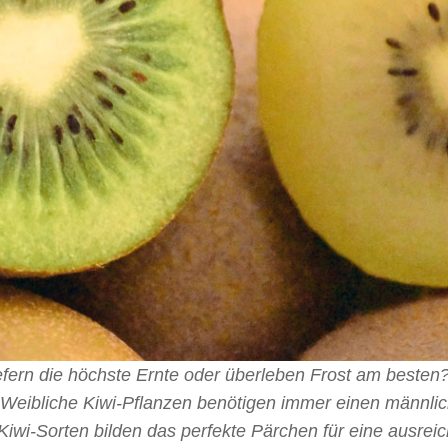
fern die höchste Ernte oder überleben Frost am besten?
 Weibliche Kiwi-Pflanzen benötigen immer einen männli
 Kiwi-Sorten bilden das perfekte Pärchen für eine ausrei