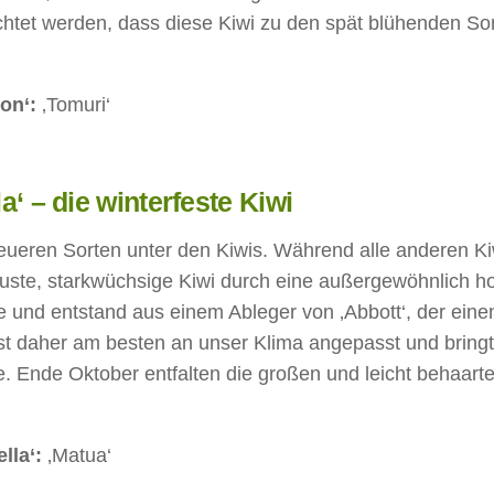
chtet werden, dass diese Kiwi zu den spät blühenden So
on‘:
‚Tomuri‘
la‘ – die winterfeste Kiwi
 neueren Sorten unter den Kiwis. Während alle anderen Ki
obuste, starkwüchsige Kiwi durch eine außergewöhnlich h
ste und entstand aus einem Ableger von ‚Abbott‘, der eine
 ist daher am besten an unser Klima angepasst und bring
e. Ende Oktober entfalten die großen und leicht behaart
lla‘:
‚Matua‘