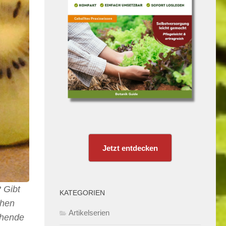
Jetzt entdecken
 Gibt
KATEGORIEN
chen
Artikelserien
chende