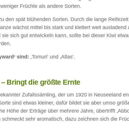
s weniger Früchte als andere Sorten.
zu den spät blühenden Sorten. Durch die lange Reifezeit
anze wächst mittel bis stark und klettert weit ausladend 
 sie sich gut entwickeln kann, sollte bei dieser Kiwi etw
rden.
yward‘ sind:
‚Tomuri‘ und ‚Atlas‘.
‘ – Bringt die größte Ernte
in bekannter Zufallssämling, der um 1920 in Neuseeland en
rte sind etwas kleiner, dafür bildet sie aber umso größ
e Höhe der Erträge über mehrere Jahre, übertrifft ‚Abbo
ch schmeckt sehr aromatisch, dazu zeichnen sich die Frü