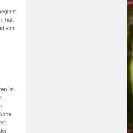
beginnt.
n hat,
and von
en ist.
n
n
Sorte
bst
der