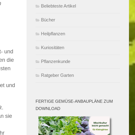
m
Beliebteste Artikel
Bücher
Heilpflanzen
Kuriositäten
t- und
en die
Pflanzenkunde
esten
Ratgeber Garten
tet und
FERTIGE GEMÜSE-ANBAUPLÄNE ZUM
R.
DOWNLOAD
n sie
hr