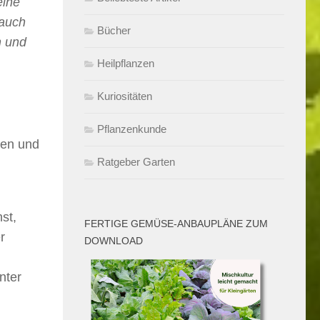
eine
rauch
Bücher
n und
Heilpflanzen
Kuriositäten
Pflanzenkunde
zen und
Ratgeber Garten
st,
FERTIGE GEMÜSE-ANBAUPLÄNE ZUM
r
DOWNLOAD
nter