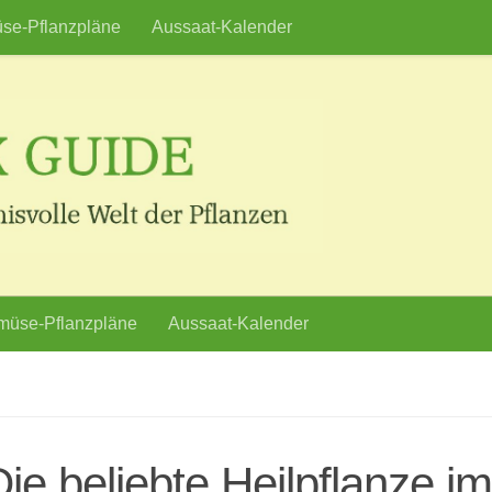
se-Pflanzpläne
Aussaat-Kalender
üse-Pflanzpläne
Aussaat-Kalender
e beliebte Heilpflanze im