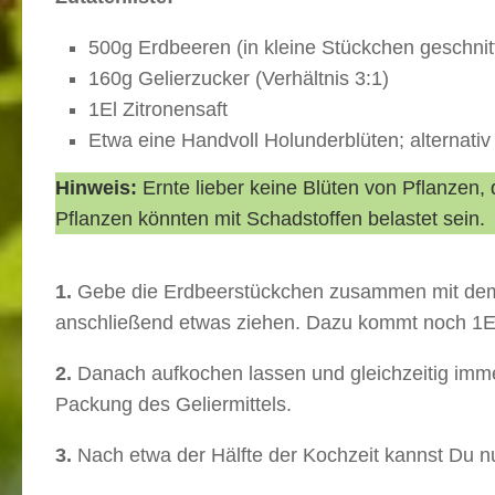
500g Erdbeeren (in kleine Stückchen geschnit
160g Gelierzucker (Verhältnis 3:1)
1El Zitronensaft
Etwa eine Handvoll Holunderblüten; alternativ
Hinweis:
Ernte lieber keine Blüten von Pflanzen,
Pflanzen könnten mit Schadstoffen belastet sein.
1.
Gebe die Erdbeerstückchen zusammen mit dem G
anschließend etwas ziehen. Dazu kommt noch 1El 
2.
Danach aufkochen lassen und gleichzeitig imme
Packung des Geliermittels.
3.
Nach etwa der Hälfte der Kochzeit kannst Du n