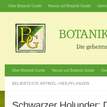
Über Botanik Guide
Neues auf Botanik Guide
Gemü
Zum Inhalt springen
Über Botanik Guide
Neues auf Botanik Guide
Gem
BELIEBTESTE ARTIKEL
/
HEILPFLANZEN
Schwarzer Holunder: Di