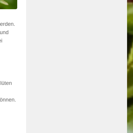
werden.
 und
i
lüten
können.