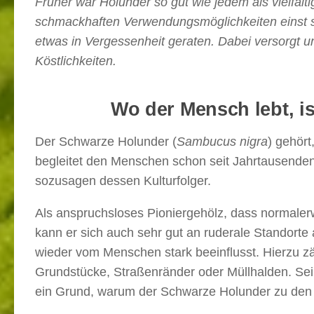
Früher war Holunder so gut wie jedem als vielfält
schmackhaften Verwendungsmöglichkeiten einst seh
etwas in Vergessenheit geraten. Dabei versorgt u
Köstlichkeiten.
Wo der Mensch lebt, is
Der Schwarze Holunder (
Sambucus nigra
) gehört
begleitet den Menschen schon seit Jahrtausenden
sozusagen dessen Kulturfolger.
Als anspruchsloses Pioniergehölz, dass normaler
kann er sich auch sehr gut an ruderale Standort
wieder vom Menschen stark beeinflusst. Hierzu zä
Grundstücke, Straßenränder oder Müllhalden. Sein
ein Grund, warum der Schwarze Holunder zu den hä