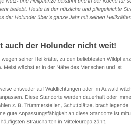
ige Nutz- und Heilpflanze bekannt und in der Küche für s
r beliebt. Heute ist der nützliche und pflegeleichte St
ns der Holunder über’s ganze Jahr mit seinen Heilkräfte
t auch der Holunder nicht weit!
, wegen seiner Heilkräfte, zu den beliebtesten Wildpflan
. Meist wächst er in der Nähe des Menschen und ist
weise entweder auf Waldlichtungen oder im Auwald wäch
e anpassen. Diese Standorte werden dauerhaft oder imme
hlen z. B. Trümmerstellen, Schuttplätze, brachliegende
e gute Anpassungsfähigkeit an diese Standorte ist mitu
ufigsten Straucharten in Mitteleuropa zählt.