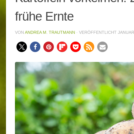
frühe Ernte
VON
ANDREA M. TRAUTMANN
· VERÖFFENTLICHT
JANUAR 
62