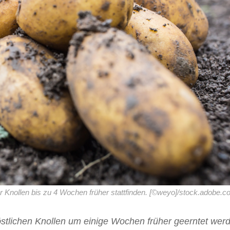
r Knollen bis zu 4 Wochen früher stattfinden. [©weyo]/stock.adobe.
östlichen Knollen um einige Wochen früher geerntet wer