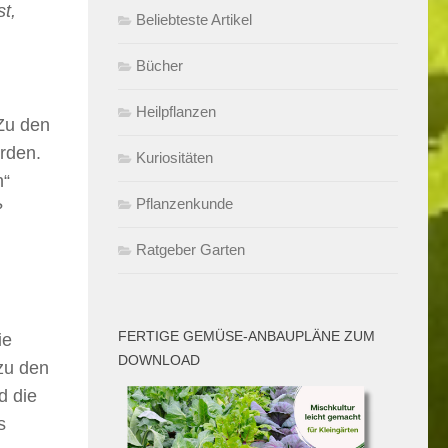
st,
Beliebteste Artikel
Bücher
Heilpflanzen
Zu den
erden.
Kuriositäten
n“
Pflanzenkunde
?
Ratgeber Garten
FERTIGE GEMÜSE-ANBAUPLÄNE ZUM
ie
DOWNLOAD
 zu den
d die
s