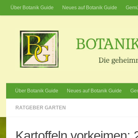
Über Botanik Guide
Neues auf Botanik Guide
Gemü
Zum Inhalt springen
Über Botanik Guide
Neues auf Botanik Guide
Gem
RATGEBER GARTEN
Kartoffeln vorkeimen: 