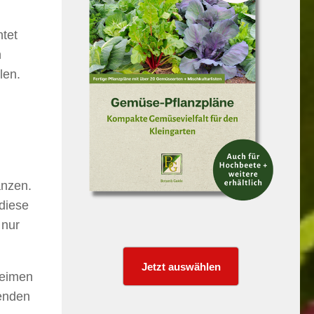
ntet
n
len.
anzen.
 diese
 nur
Jetzt auswählen
Keimen
menden