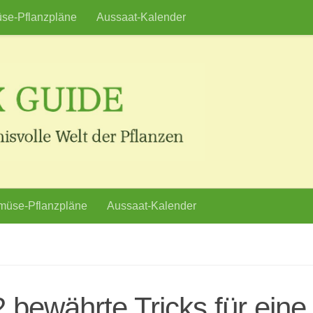
se-Pflanzpläne
Aussaat-Kalender
üse-Pflanzpläne
Aussaat-Kalender
2 bewährte Tricks für eine